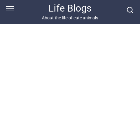
Skip
Life Blogs
to
content
About the life of cute animals